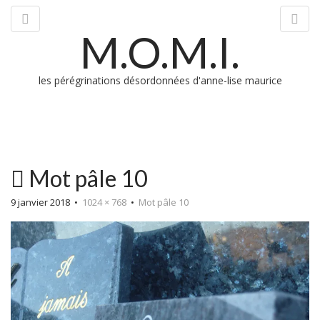
M.O.M.I.
les pérégrinations désordonnées d'anne-lise maurice
M
Mot pâle 10
m
9 janvier 2018
•
1024 × 768
•
Mot pâle 10