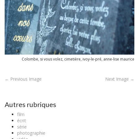
Colombe, si vous volez, cimetière, ivoy-le-pré, anne-lise maurice
P
← Previous Image
Next Image →
o
s
t
Autres rubriques
n
film
a
écrit
v
série
photographie
i