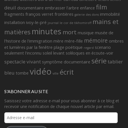
film
deuil
documentaire
embrasser l'arbre
enfance
fragments françois verret
frontières
immobilité
galerie des dons
mains et
installation
ivoy-le-pré
journal
le cor de tikhomiroff
minutes
matières
mort
musique
musée de
mémoire
l'histoire de l'immigration
mère
mère-fille
ombres
et lumières
par la fenêtre
plage
poétique
scenario
regard
seulement l'inconnu
soleil levant
soliloques en écoute-voir
série
spectacle vivant
tablier
symptôme documentaire
vidéo
écrit
bleu
tombe
ville
S'ABONNER AU SITE
Saisissez votre adresse e-mail pour vous abonner à ce blog et
recevoir une notification de chaque nouvel article par email.
Adresse
e-
mail