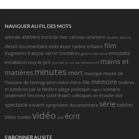
NAVIGUER AU FIL DES MOTS
ateliers
animale
bord de mer
carreau
cimetière
dedans
dehors
film
deuil
documentaire
embrasser l'arbre
enfance
fragments françois verret
frontières
immobilité
galerie des dons
mains et
installation
ivoy-le-pré
journal
le cor de tikhomiroff
minutes
matières
mort
musique
musée de
mémoire
l'histoire de l'immigration
mère
mère-fille
ombres
et lumières
par la fenêtre
plage
poétique
scenario
regard
seulement l'inconnu
soleil levant
soliloques en écoute-voir
série
spectacle vivant
tablier
symptôme documentaire
vidéo
écrit
bleu
tombe
ville
S'ABONNER AU SITE