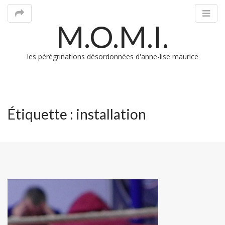
M.O.M.I.
les pérégrinations désordonnées d'anne-lise maurice
M
Étiquette :
installation
m