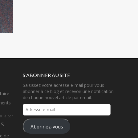
S'ABONNER AU SITE
Saisissez votre adresse e-mail pour vous
u
abonner à ce blog et recevoir une notification
aire
de chaque nouvel article par email.
ments
Adresse
e-
al
le cor
mail
es
Abonnez-vous
e de