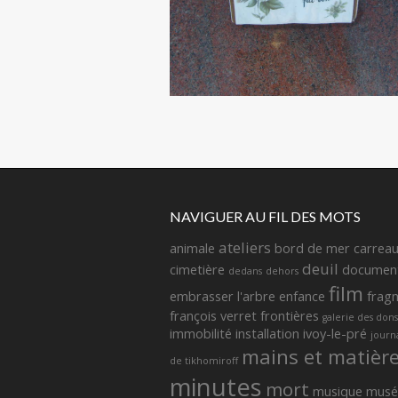
NAVIGUER AU FIL DES MOTS
ateliers
animale
bord de mer
carrea
deuil
cimetière
document
dedans
dehors
film
embrasser l'arbre
enfance
frag
françois verret
frontières
galerie des dons
immobilité
installation
ivoy-le-pré
journ
mains et matièr
de tikhomiroff
minutes
mort
musique
musé