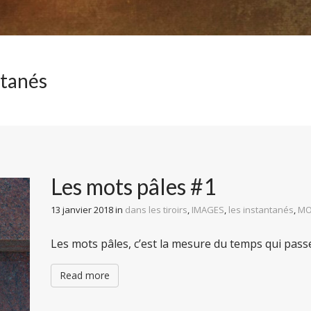
ntanés
Les mots pâles #1
13 janvier 2018
in
dans les tiroirs
,
IMAGES
,
les instantanés
,
MO
Les mots pâles, c’est la mesure du temps qui passe 
Read more