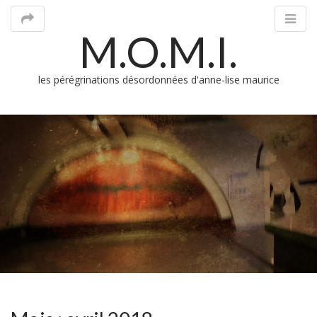
M.O.M.I.
les pérégrinations désordonnées d'anne-lise maurice
M
m