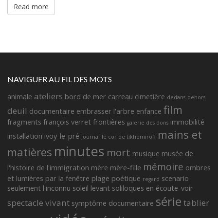
Read more
NAVIGUER AU FIL DES MOTS
ateliers
animale
bord de mer
carreau
cimetière
dedans
dehors
film
deuil
documentaire
embrasser l'arbre
enfance
fragments françois verret
frontières
immobilité
galerie des dons
mains et
installation
ivoy-le-pré
journal
le cor de tikhomiroff
minutes
matières
mort
musique
musée de
mémoire
l'histoire de l'immigration
mère
mère-fille
ombres
et lumières
par la fenêtre
plage
poétique
scenario
regard
seulement l'inconnu
soleil levant
soliloques en écoute-voir
série
spectacle vivant
tablier
symptôme documentaire