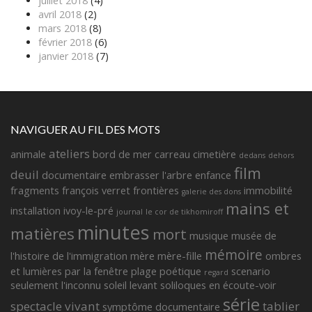
juillet 2018
(4)
avril 2018
(2)
mars 2018
(8)
février 2018
(6)
janvier 2018
(7)
NAVIGUER AU FIL DES MOTS
ateliers
animale
bord de mer
carreau
cimetière
dedans
dehors
film
deuil
documentaire
embrasser l'arbre
enfance
fragments françois verret
frontières
immobilité
galerie des dons
mains et
installation
ivoy-le-pré
journal
le cor de tikhomiroff
minutes
matières
mort
musique
musée de
mémoire
l'histoire de l'immigration
mère
mère-fille
ombres
et lumières
par la fenêtre
plage
poétique
scenario
regard
seulement l'inconnu
soleil levant
soliloques en écoute-voir
série
spectacle vivant
tablier
symptôme documentaire