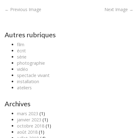
P
← Previous Image
Next Image →
o
s
t
Autres rubriques
n
film
a
écrit
v
série
photographie
i
vidéo
g
spectacle vivant
a
installation
ateliers
t
i
Archives
o
n
mars 2023
(1)
janvier 2023
(1)
octobre 2018
(1)
août 2018
(1)