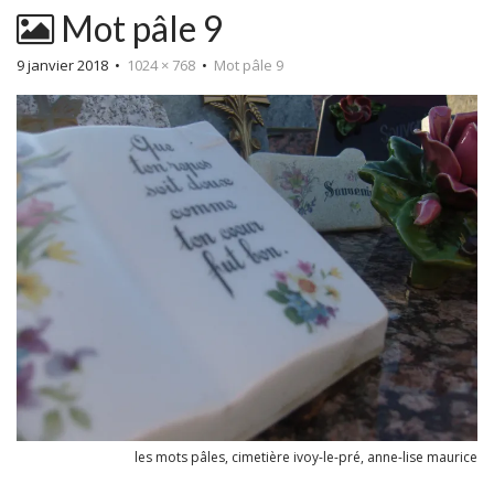
Mot pâle 9
9 janvier 2018
•
1024 × 768
•
Mot pâle 9
les mots pâles, cimetière ivoy-le-pré, anne-lise maurice