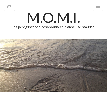
M.O.M.I.
les pérégrinations désordonnées d'anne-lise maurice
M
m