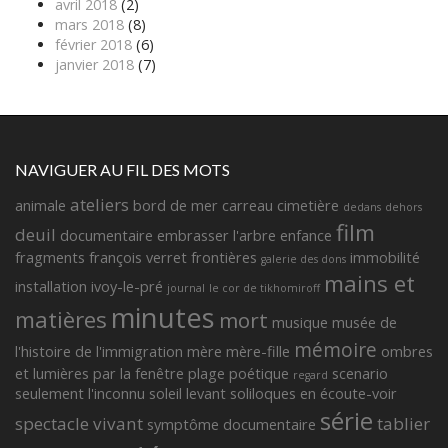
avril 2018
(2)
mars 2018
(8)
février 2018
(6)
janvier 2018
(7)
NAVIGUER AU FIL DES MOTS
ateliers
animale
bord de mer
carreau
cimetière
dedans
dehors
film
deuil
documentaire
embrasser l'arbre
enfance
fragments françois verret
frontières
immobilité
galerie des dons
mains et
installation
ivoy-le-pré
journal
le cor de tikhomiroff
minutes
matières
mort
musique
musée de
mémoire
l'histoire de l'immigration
mère
mère-fille
ombres
et lumières
par la fenêtre
plage
poétique
scenario
regard
seulement l'inconnu
soleil levant
soliloques en écoute-voir
série
spectacle vivant
tablier
symptôme documentaire