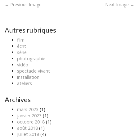
P
← Previous Image
Next Image →
o
s
t
Autres rubriques
n
film
a
écrit
v
série
photographie
i
vidéo
g
spectacle vivant
a
installation
ateliers
t
i
Archives
o
n
mars 2023
(1)
janvier 2023
(1)
octobre 2018
(1)
août 2018
(1)
juillet 2018
(4)