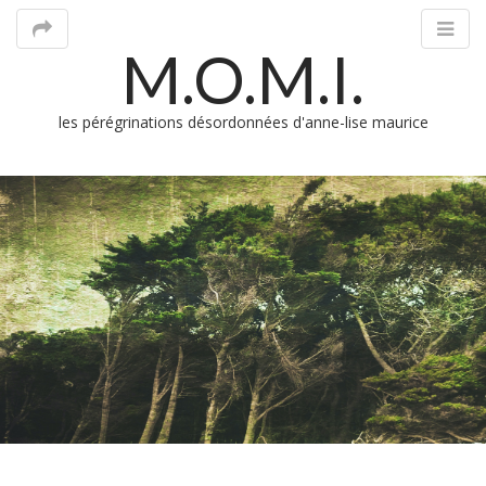
M.O.M.I.
les pérégrinations désordonnées d'anne-lise maurice
M
m