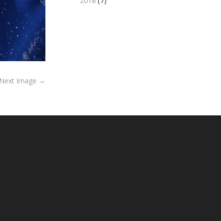
2018
(7)
Next Image →