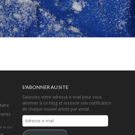
S'ABONNER AU SITE
Saisissez votre adresse e-mail pour vous
u
abonner à ce blog et recevoir une notification
aire
de chaque nouvel article par email.
ments
Adresse
e-
al
le cor
mail
es