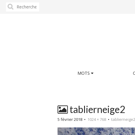
Rechercher :
M
S
MOTS
k
a
i
i
p
n
t
m
o
tablierneige2
e
c
n
o
5 février 2018
•
1024 × 768
•
tablierneige
n
u
t