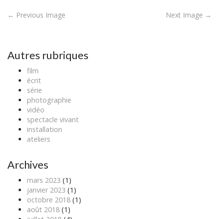
P
← Previous Image
Next Image →
o
s
t
Autres rubriques
n
film
a
écrit
v
série
photographie
i
vidéo
g
spectacle vivant
a
installation
ateliers
t
i
Archives
o
n
mars 2023
(1)
janvier 2023
(1)
octobre 2018
(1)
août 2018
(1)