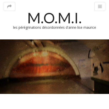
M.O.M.I.
les pérégrinations désordonnées d'anne-lise maurice
M
m