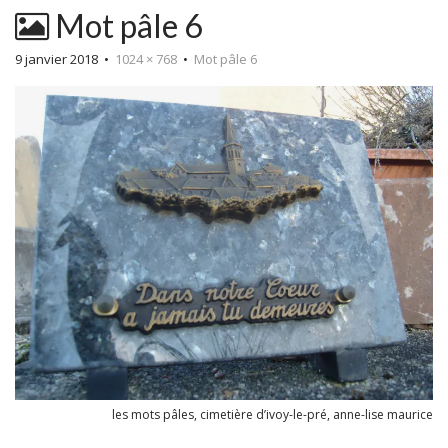
Mot pâle 6
9 janvier 2018
•
1024 × 768
•
Mot pâle 6
les mots pâles, cimetière d’ivoy-le-pré, anne-lise maurice