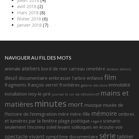
juillet 2018
(4)
avril 2018
(2)
mars 2018
(8)
février 2018
(6)
janvier 2018
(7)
NAVIGUER AU FIL DES MOTS
ateliers
animale
bord de mer
carreau
cimetière
dedans
dehors
film
deuil
documentaire
embrasser l'arbre
enfance
fragments françois verret
frontières
immobilité
galerie des dons
mains et
installation
ivoy-le-pré
journal
le cor de tikhomiroff
minutes
matières
mort
musique
musée de
mémoire
l'histoire de l'immigration
mère
mère-fille
ombres
et lumières
par la fenêtre
plage
poétique
scenario
regard
seulement l'inconnu
soleil levant
soliloques en écoute-voir
série
spectacle vivant
tablier
symptôme documentaire