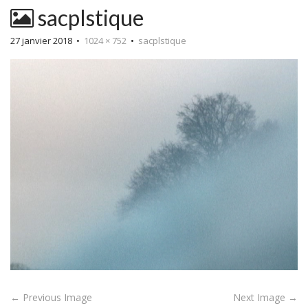
sacplstique
27 janvier 2018
•
1024 × 752
•
sacplstique
P
← Previous Image
Next Image →