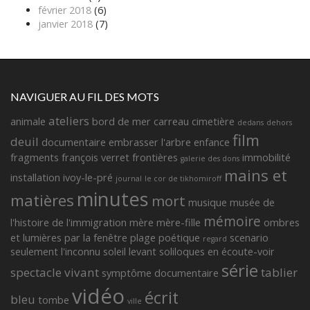
février 2018
(6)
janvier 2018
(7)
NAVIGUER AU FIL DES MOTS
ateliers
animale
bord de mer
carreau
cimetière
dedans
dehors
film
deuil
documentaire
embrasser l'arbre
enfance
fragments françois verret
frontières
immobilité
galerie des dons
mains et
installation
ivoy-le-pré
journal
le cor de tikhomiroff
minutes
matières
mort
musique
musée de
mémoire
l'histoire de l'immigration
mère
mère-fille
ombres
et lumières
par la fenêtre
plage
poétique
scenario
regard
seulement l'inconnu
soleil levant
soliloques en écoute-voir
série
spectacle vivant
tablier
symptôme documentaire
vidéo
écrit
bleu
tombe
ville