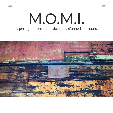
M.O.M.I.
les pérégrinations désordonnées d'anne-lise maurice
M
m