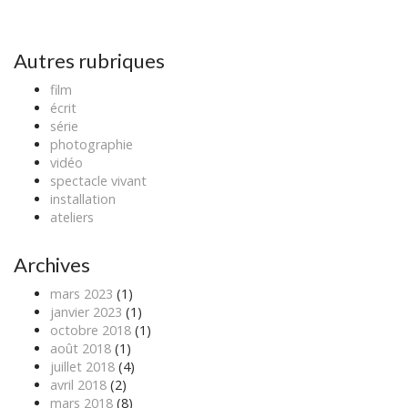
o
s
t
Autres rubriques
n
film
a
écrit
v
série
photographie
i
vidéo
g
spectacle vivant
a
installation
ateliers
t
i
Archives
o
n
mars 2023
(1)
janvier 2023
(1)
octobre 2018
(1)
août 2018
(1)
juillet 2018
(4)
avril 2018
(2)
mars 2018
(8)