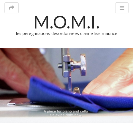
M.O.M.I.
les pérégrinations désordonnées d'anne-lise maurice
M
m