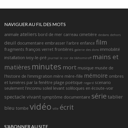
NAVIGUER AU FIL DES MOTS
ateliers
animale
bord de mer
carreau
cimetière
dedans
dehors
film
deuil
documentaire
embrasser l'arbre
enfance
fragments françois verret
frontières
immobilité
galerie des dons
mains et
installation
ivoy-le-pré
journal
le cor de tikhomiroff
minutes
matières
mort
musique
musée de
mémoire
l'histoire de l'immigration
mère
mère-fille
ombres
et lumières
par la fenêtre
plage
poétique
scenario
regard
seulement l'inconnu
soleil levant
soliloques en écoute-voir
série
spectacle vivant
tablier
symptôme documentaire
vidéo
écrit
bleu
tombe
ville
S'ABONNER AU SITE