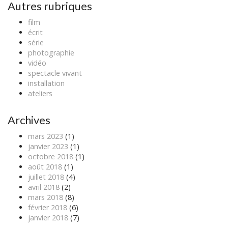
t
Autres rubriques
n
film
a
écrit
v
série
photographie
i
vidéo
g
spectacle vivant
a
installation
ateliers
t
i
Archives
o
n
mars 2023
(1)
janvier 2023
(1)
octobre 2018
(1)
août 2018
(1)
juillet 2018
(4)
avril 2018
(2)
mars 2018
(8)
février 2018
(6)
janvier 2018
(7)