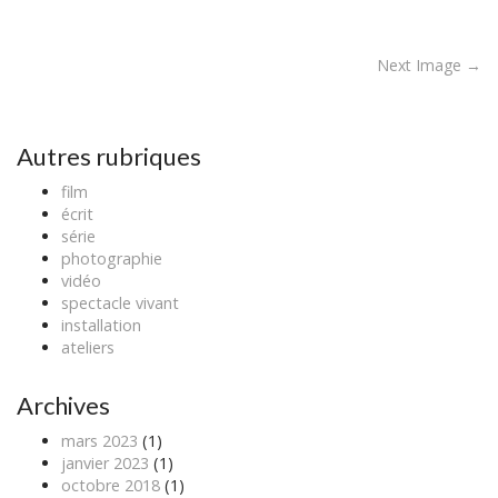
P
Next Image →
o
s
t
Autres rubriques
n
film
a
écrit
v
série
photographie
i
vidéo
g
spectacle vivant
a
installation
ateliers
t
i
Archives
o
n
mars 2023
(1)
janvier 2023
(1)
octobre 2018
(1)