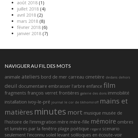
août 2018
(1)
juillet 2018
(4)
avril 2018
(2)
mars 2018
(8)
février 2018
(6)
janvier 2018
(7)
NAVIGUER AU FIL DES MOTS
ateliers
animale
bord de mer
carreau
cimetière
dedans
dehors
film
deuil
documentaire
embrasser l'arbre
enfance
fragments françois verret
frontières
immobilité
galerie des dons
mains et
installation
ivoy-le-pré
journal
le cor de tikhomiroff
minutes
matières
mort
musique
musée de
mémoire
l'histoire de l'immigration
mère
mère-fille
ombres
et lumières
par la fenêtre
plage
poétique
scenario
regard
seulement l'inconnu
soleil levant
soliloques en écoute-voir