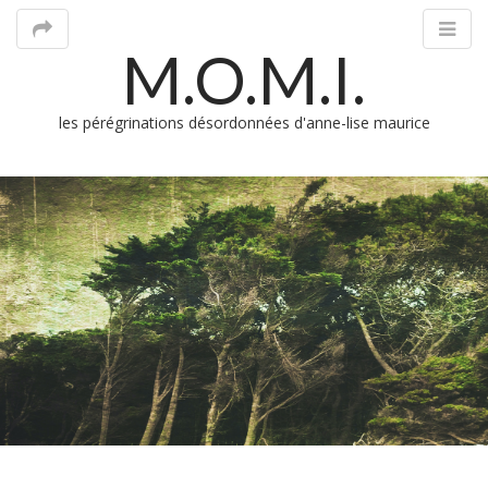
M.O.M.I.
les pérégrinations désordonnées d'anne-lise maurice
M
m