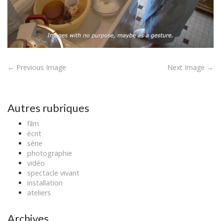
P
← Previous Image
Next Image →
o
s
t
Autres rubriques
n
film
a
écrit
v
série
photographie
i
vidéo
g
spectacle vivant
a
installation
ateliers
t
i
Archives