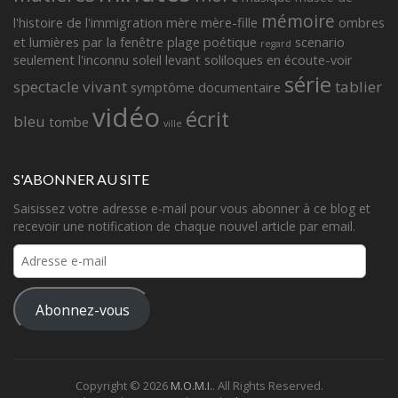
mémoire
l'histoire de l'immigration
mère
mère-fille
ombres
et lumières
par la fenêtre
plage
poétique
scenario
regard
seulement l'inconnu
soleil levant
soliloques en écoute-voir
série
spectacle vivant
tablier
symptôme documentaire
vidéo
écrit
bleu
tombe
ville
S'ABONNER AU SITE
Saisissez votre adresse e-mail pour vous abonner à ce blog et
recevoir une notification de chaque nouvel article par email.
Adresse
e-
mail
Abonnez-vous
Copyright © 2026
M.O.M.I.
. All Rights Reserved.