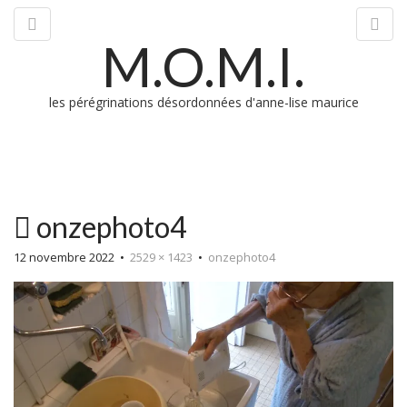
M.O.M.I.
les pérégrinations désordonnées d'anne-lise maurice
M
onzephoto4
m
12 novembre 2022
•
2529 × 1423
•
onzephoto4