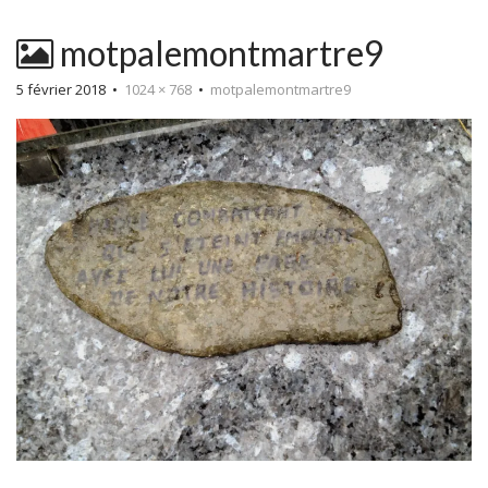
motpalemontmartre9
5 février 2018
•
1024 × 768
•
motpalemontmartre9