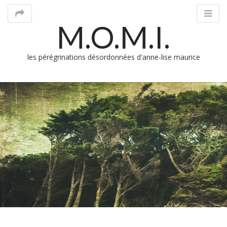
M.O.M.I.
les pérégrinations désordonnées d'anne-lise maurice
M
m