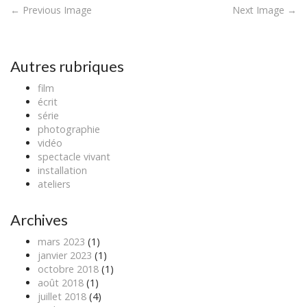
P
← Previous Image
Next Image →
o
s
t
Autres rubriques
n
film
a
écrit
v
série
photographie
i
vidéo
g
spectacle vivant
a
installation
ateliers
t
i
Archives
o
n
mars 2023
(1)
janvier 2023
(1)
octobre 2018
(1)
août 2018
(1)
juillet 2018
(4)