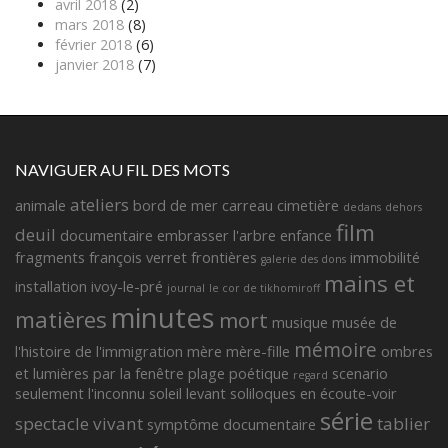
avril 2018
(2)
mars 2018
(8)
février 2018
(6)
janvier 2018
(7)
NAVIGUER AU FIL DES MOTS
ateliers
animale
bord de mer
carreau
cimetière
dedans
dehors
film
deuil
documentaire
embrasser l'arbre
enfance
fragments françois verret
frontières
immobilité
galerie des dons
mains et
installation
ivoy-le-pré
journal
le cor de tikhomiroff
minutes
matières
mort
musique
musée de
mémoire
l'histoire de l'immigration
mère
mère-fille
ombres
et lumières
par la fenêtre
plage
poétique
scenario
regard
seulement l'inconnu
soleil levant
soliloques en écoute-voir
série
spectacle vivant
tablier
symptôme documentaire