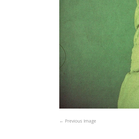
P
← Previous Image
o
s