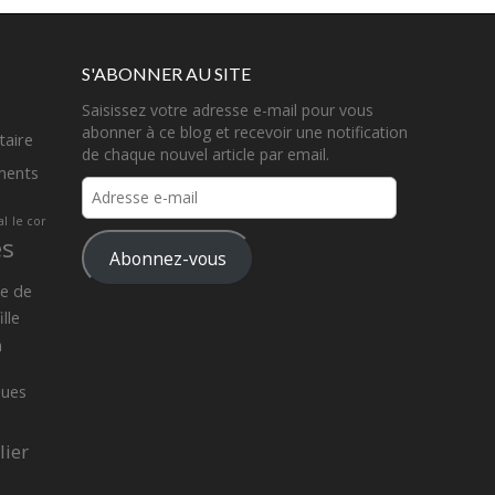
S'ABONNER AU SITE
Saisissez votre adresse e-mail pour vous
u
abonner à ce blog et recevoir une notification
aire
de chaque nouvel article par email.
ments
Adresse
e-
al
le cor
mail
es
Abonnez-vous
e de
lle
a
ques
lier