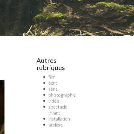
Autres
rubriques
film
écrit
série
photographie
vidéo
spectacle
vivant
installation
ateliers