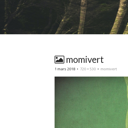
momivert
1 mars 2018
•
720 × 530
•
momivert