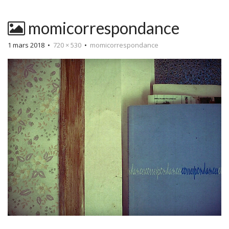
momicorrespondance
1 mars 2018
•
720 × 530
•
momicorrespondance