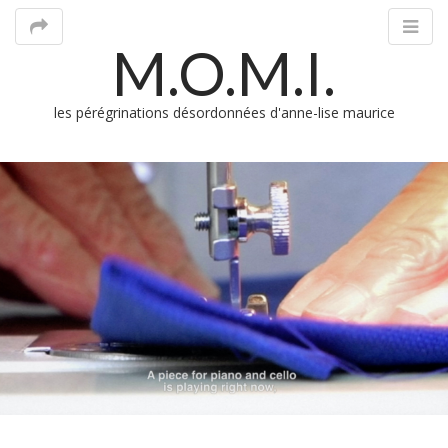
M.O.M.I.
les pérégrinations désordonnées d'anne-lise maurice
M
m