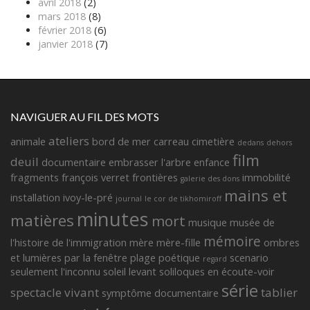
avril 2018
(2)
mars 2018
(8)
février 2018
(6)
janvier 2018
(7)
NAVIGUER AU FIL DES MOTS
ateliers
animale
bord de mer
carreau
cimetière
dedans
dehors
film
deuil
documentaire
embrasser l'arbre
enfance
fragments françois verret
frontières
immobilité
galerie des dons
mains et
installation
ivoy-le-pré
journal
le cor de tikhomiroff
minutes
matières
mort
musique
musée de
mémoire
l'histoire de l'immigration
mère
mère-fille
ombres
et lumières
par la fenêtre
plage
poétique
scenario
regard
seulement l'inconnu
soleil levant
soliloques en écoute-voir
série
spectacle vivant
tablier
symptôme documentaire