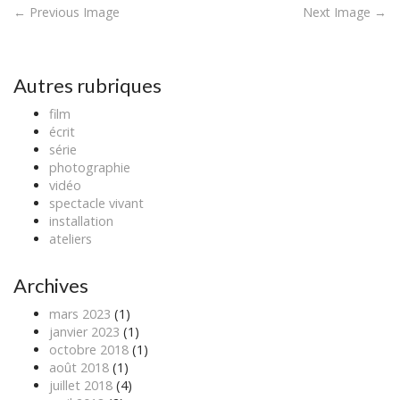
P
← Previous Image
Next Image →
o
s
t
Autres rubriques
n
film
a
écrit
v
série
photographie
i
vidéo
g
spectacle vivant
a
installation
ateliers
t
i
Archives
o
n
mars 2023
(1)
janvier 2023
(1)
octobre 2018
(1)
août 2018
(1)
juillet 2018
(4)