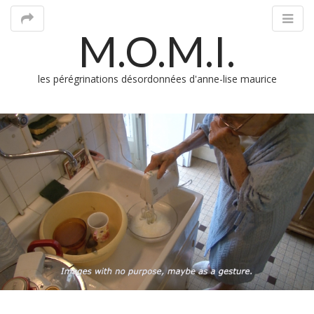
M.O.M.I.
les pérégrinations désordonnées d'anne-lise maurice
M
m