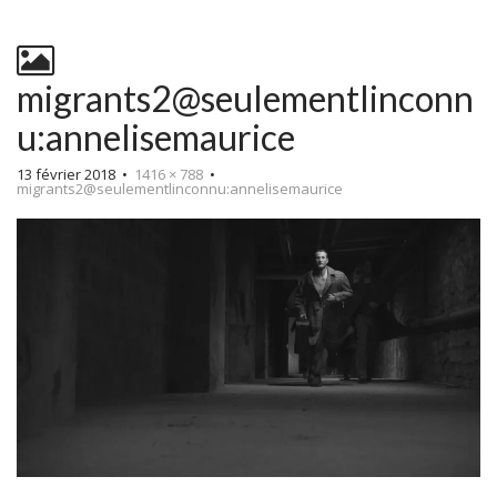
migrants2@seulementlinconn
u:annelisemaurice
13 février 2018
•
1416 × 788
•
migrants2@seulementlinconnu:annelisemaurice