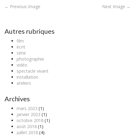
P
← Previous Image
Next Image →
o
s
t
Autres rubriques
n
film
a
écrit
v
série
photographie
i
vidéo
g
spectacle vivant
a
installation
ateliers
t
i
Archives
o
n
mars 2023
(1)
janvier 2023
(1)
octobre 2018
(1)
août 2018
(1)
juillet 2018
(4)