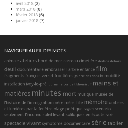
avril 2018
(2)
mars 2018
(8)
février 2018
(6)
janvier 2018
(7)
NAVIGUER AU FIL DES MOTS
ateliers
animale
bord de mer
carreau
cimetière
dedans
dehors
film
deuil
documentaire
embrasser l'arbre
enfance
fragments françois verret
frontières
immobilité
galerie des dons
mains et
installation
ivoy-le-pré
journal
le cor de tikhomiroff
minutes
matières
mort
musique
musée de
mémoire
l'histoire de l'immigration
mère
mère-fille
ombres
et lumières
par la fenêtre
plage
poétique
scenario
regard
seulement l'inconnu
soleil levant
soliloques en écoute-voir
série
spectacle vivant
tablier
symptôme documentaire