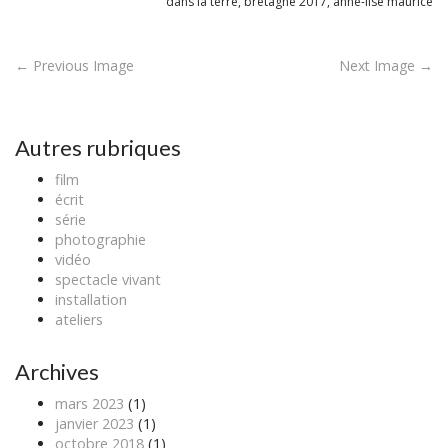
dans la terre, bretagne 2017, anne-lise maurice
P
← Previous Image
Next Image →
o
s
t
Autres rubriques
n
film
a
écrit
v
série
photographie
i
vidéo
g
spectacle vivant
a
installation
ateliers
t
i
Archives
o
n
mars 2023
(1)
janvier 2023
(1)
octobre 2018
(1)