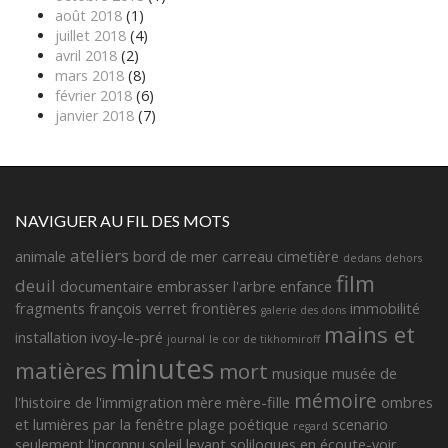
août 2018
(1)
juillet 2018
(4)
avril 2018
(2)
mars 2018
(8)
février 2018
(6)
janvier 2018
(7)
NAVIGUER AU FIL DES MOTS
ateliers
animale
bord de mer
carreau
cimetière
dedans
dehors
film
deuil
documentaire
embrasser l'arbre
enfance
fragments françois verret
frontières
immobilité
galerie des dons
mains et
installation
ivoy-le-pré
journal
le cor de tikhomiroff
minutes
matières
mort
musique
musée de
mémoire
l'histoire de l'immigration
mère
mère-fille
ombres
et lumières
par la fenêtre
plage
poétique
scenario
regard
seulement l'inconnu
soleil levant
soliloques en écoute-voir