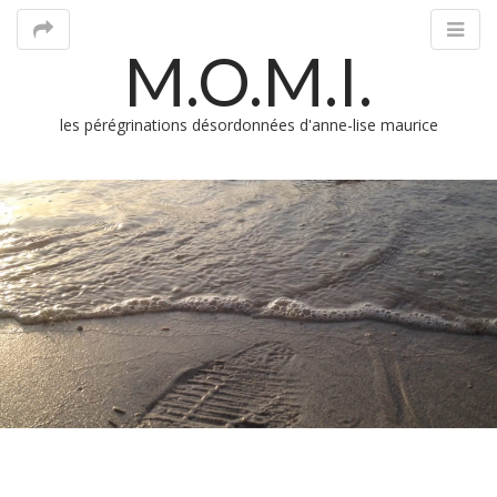
M.O.M.I.
les pérégrinations désordonnées d'anne-lise maurice
M
m