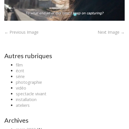
P
← Previous Image
Next Image →
o
s
t
Autres rubriques
n
film
a
écrit
v
série
photographie
i
vidéo
g
spectacle vivant
a
installation
ateliers
t
i
Archives
o