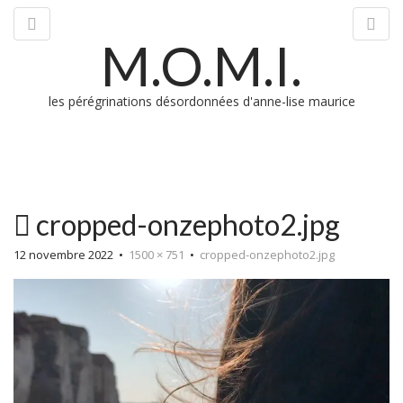
M.O.M.I.
les pérégrinations désordonnées d'anne-lise maurice
M
cropped-onzephoto2.jpg
m
12 novembre 2022
•
1500 × 751
•
cropped-onzephoto2.jpg