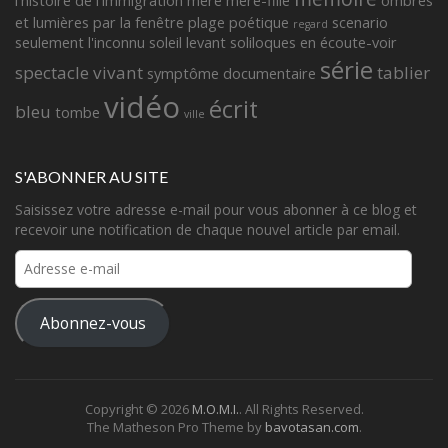
l'histoire de l'immigration
mère
mère-fille
ombres
et lumières
par la fenêtre
plage
poétique
scenario
regard
seulement l'inconnu
soleil levant
soliloques en écoute-voir
série
spectacle vivant
tablier
symptôme documentaire
vidéo
écrit
bleu
tombe
ville
S'ABONNER AU SITE
Saisissez votre adresse e-mail pour vous abonner à ce blog et
recevoir une notification de chaque nouvel article par email.
Adresse
e-
mail
Abonnez-vous
Copyright © 2026
M.O.M.I.
. All Rights Reserved.
The Matheson Pro Theme by
bavotasan.com
.