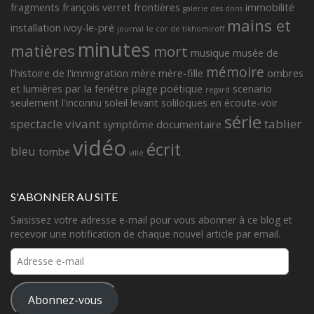
fragments françois verret
frontières
immobilité
galerie des dons
mains et
installation
ivoy-le-pré
journal
le cor de tikhomiroff
minutes
matières
mort
musique
musée de
mémoire
l'histoire de l'immigration
mère
mère-fille
ombres
et lumières
par la fenêtre
plage
poétique
scenario
regard
seulement l'inconnu
soleil levant
soliloques en écoute-voir
série
spectacle vivant
tablier
symptôme documentaire
vidéo
écrit
bleu
tombe
ville
S'ABONNER AU SITE
Saisissez votre adresse e-mail pour vous abonner à ce blog et
recevoir une notification de chaque nouvel article par email.
Adresse
e-
mail
Abonnez-vous