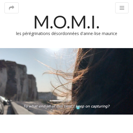
M.O.M.I.
les pérégrinations désordonnées d'anne-lise maurice
M
m