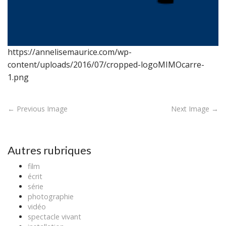
https://annelisemaurice.com/wp-
content/uploads/2016/07/cropped-logoMIMOcarre-
1.png
P
← Previous Image
Next Image →
o
s
t
Autres rubriques
n
film
a
écrit
v
série
photographie
i
vidéo
g
spectacle vivant